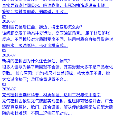
直接导致密封圈吸水、吸油膨胀，卡死沟槽造成设备卡顿。
答疑：接触冷却液、弱酸碱，用改…
07
2026-07
密封圈安装后扭曲、翻边、挤出变形怎么办？
该问题高发于动态往复运动、高压油缸场景。 属于材质溶胀
反应。不同橡胶对介质耐受度不同，错用材质会直接导致密封
圈吸水、吸油膨胀，卡死沟槽造成…
05
2026-07
新换的密封圈为什么还会漏油、漏气？
很多人误以为换了新圈就不会漏，其实渗漏大多不是产品老化
导致。 核心原因：①沟槽尺寸公差超标，槽太宽压不紧、槽
太窄过度挤压；②压缩量设置不合…
03
2026-07
充气密封圈选材科普｜材质耐温、适用工况与使用指南
充气密封圈依靠充气膨胀实现密封，泄压即可轻松开合，广泛
适配真空腔体、舱门、压合设备，解决传统胶圈无法适配大缝
隙的密封难题。不同工况需匹配对应…