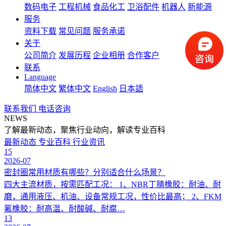
数码电子
工程机械
食品化工
卫浴配件
机器人
新能源
服务
资料下载
常见问题
服务承诺
关于
公司简介
发展历程
企业相册
合作客户
联系
Language
简体中文
繁体中文
English
日本語
联系我们
电话咨询
NEWS
了解最新动态，聚焦行业动向，解读专业百科
最新动态
专业百科
行业资讯
15
2026-07
密封圈常用材质有哪些？分别适合什么场景？
四大主流材质，按需匹配工况： 1、NBR丁腈橡胶：耐油、耐
磨，通用液压、机油、设备常规工况，性价比最高； 2、FKM
氟橡胶：耐高温、耐酸碱、耐腐…
13