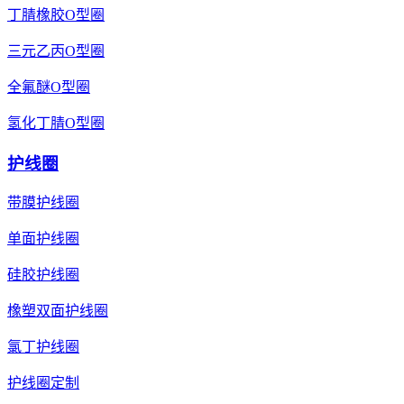
丁腈橡胶O型圈
三元乙丙O型圈
全氟醚O型圈
氢化丁腈O型圈
护线圈
带膜护线圈
单面护线圈
硅胶护线圈
橡塑双面护线圈
氯丁护线圈
护线圈定制