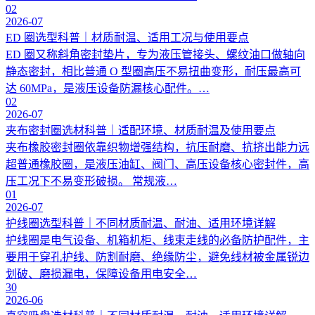
02
2026-07
ED 圈选型科普｜材质耐温、适用工况与使用要点
ED 圈又称斜角密封垫片，专为液压管接头、螺纹油口做轴向
静态密封，相比普通 O 型圈高压不易扭曲变形，耐压最高可
达 60MPa，是液压设备防漏核心配件。…
02
2026-07
夹布密封圈选材科普｜适配环境、材质耐温及使用要点
夹布橡胶密封圈依靠织物增强结构，抗压耐磨、抗挤出能力远
超普通橡胶圈，是液压油缸、阀门、高压设备核心密封件，高
压工况下不易变形破损。 常规液…
01
2026-07
护线圈选型科普｜不同材质耐温、耐油、适用环境详解
护线圈是电气设备、机箱机柜、线束走线的必备防护配件，主
要用于穿孔护线、防割耐磨、绝缘防尘，避免线材被金属锐边
划破、磨损漏电，保障设备用电安全…
30
2026-06