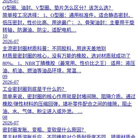
2026-07
O型圈、油封、V型圈、垫片怎么区分？该怎么选？
简单按工况选择： 1、O型圈：通用标准件，适合静态密封、
低压密封，性价比高、用途最广； 2、骨架油封：主要用于旋
转轴，防漏油、防尘，适配电机…
10
2026-07
主流密封圈材质科普：不同胶料，用途天差地别
材质是密封圈的核心，没有万能的橡胶，选对材质就成功了
80%。 1、NBR丁腈橡胶（最常用、性价比之王） 适用：液压
油、机油、燃油等油品环境，常温…
09
2026-07
工业密封圈到底是干什么的？
简单来说，密封圈的核心作用就是封堵间隙、阻隔介质。通过
橡胶/弹性材料的压缩回弹，填补零件配合之间的缝隙，阻止
油、水、气体、粉尘进入或外泄。 …
08
2026-07
密封圈发胀、变粗、变软是什么原因？
属于材质溶胀反应。不同橡胶对介质耐受度不同，错用材质会