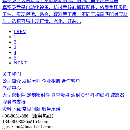
真空吸盘选材科普｜不同材质耐温、耐油、适用环境详解
真空吸盘是自动化设备、机械手核心抓取配件，依靠负压吸附
工件，实现搬运、贴合、取料等工序。不同工况需匹配对应材
质，选错容易出现打滑、老化、开裂…
PREV
1
2
3
4
5
NEXT
关于我们
公司简介
发展历程
企业相册
合作客户
产品中心
大型密封圈
定制密封件
真空吸盘
油封
O型圈
护线圈
减震器
服务与支持
资料下载
常见问题
服务承诺
400-8031-886（服务热线）
13428608086@163.com
gary.zhou@huaqiseals.com