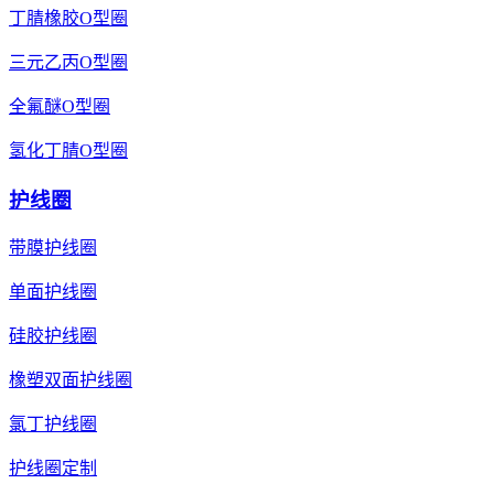
丁腈橡胶O型圈
三元乙丙O型圈
全氟醚O型圈
氢化丁腈O型圈
护线圈
带膜护线圈
单面护线圈
硅胶护线圈
橡塑双面护线圈
氯丁护线圈
护线圈定制