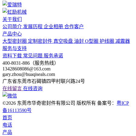
关于我们
公司简介
发展历程
企业相册
合作客户
产品中心
大型密封圈
定制密封件
真空吸盘
油封
O型圈
护线圈
减震器
服务与支持
资料下载
常见问题
服务承诺
400-8031-886（服务热线）
13428608086@163.com
gary.zhou@huaqiseals.com
广东省东莞市石碣镇四甲村联兴路24号
在线留言
在线咨询
©2026 东莞市华奇密封件有限公司 版权所有 备案号：
粤ICP
备16113590号
首页
电话
产品