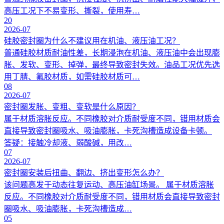
高压工况下不易变形、撕裂，使用寿…
20
2026-07
硅胶密封圈为什么不建议用在机油、液压油工况？
普通硅胶材质耐油性差，长期浸泡在机油、液压油中会出现膨
胀、发软、变形、掉弹，最终导致密封失效。油品工况优先选
用丁腈、氟胶材质，如需硅胶材质可…
08
2026-07
密封圈发胀、变粗、变软是什么原因？
属于材质溶胀反应。不同橡胶对介质耐受度不同，错用材质会
直接导致密封圈吸水、吸油膨胀，卡死沟槽造成设备卡顿。
答疑：接触冷却液、弱酸碱，用改…
07
2026-07
密封圈安装后扭曲、翻边、挤出变形怎么办？
该问题高发于动态往复运动、高压油缸场景。 属于材质溶胀
反应。不同橡胶对介质耐受度不同，错用材质会直接导致密封
圈吸水、吸油膨胀，卡死沟槽造成…
05