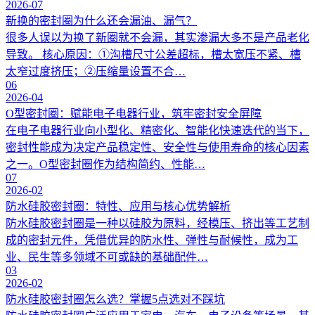
2026-07
新换的密封圈为什么还会漏油、漏气？
很多人误以为换了新圈就不会漏，其实渗漏大多不是产品老化
导致。 核心原因：①沟槽尺寸公差超标，槽太宽压不紧、槽
太窄过度挤压；②压缩量设置不合…
06
2026-04
O型密封圈：赋能电子电器行业，筑牢密封安全屏障
在电子电器行业向小型化、精密化、智能化快速迭代的当下，
密封性能成为决定产品稳定性、安全性与使用寿命的核心因素
之一。O型密封圈作为结构简约、性能…
07
2026-02
防水硅胶密封圈：特性、应用与核心优势解析
防水硅胶密封圈是一种以硅胶为原料，经模压、挤出等工艺制
成的密封元件，凭借优异的防水性、弹性与耐候性，成为工
业、民生等多领域不可或缺的基础配件…
03
2026-02
防水硅胶密封圈怎么选？掌握5点选对不踩坑