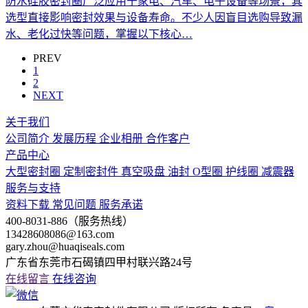
防水硅胶密封圈广泛应用于家电、汽车、电子设备等场景，其
选型直接影响密封效果与设备寿命。不少人因盲目选购导致漏
水、老化过快等问题，掌握以下核心…
PREV
1
2
NEXT
关于我们
公司简介
发展历程
企业相册
合作客户
产品中心
大型密封圈
定制密封件
真空吸盘
油封
O型圈
护线圈
减震器
服务与支持
资料下载
常见问题
服务承诺
400-8031-886（服务热线）
13428608086@163.com
gary.zhou@huaqiseals.com
广东省东莞市石碣镇四甲村联兴路24号
在线留言
在线咨询