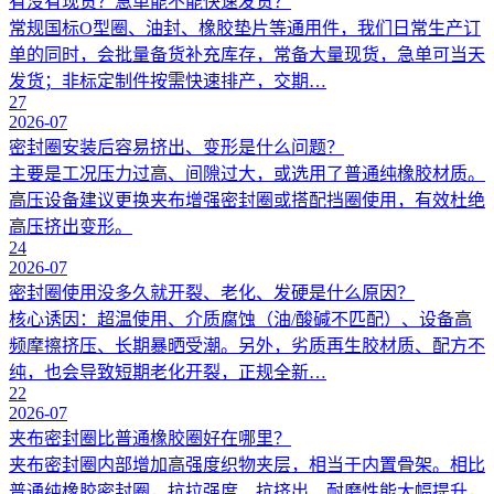
有没有现货？急单能不能快速发货？
常规国标O型圈、油封、橡胶垫片等通用件，我们日常生产订
单的同时，会批量备货补充库存，常备大量现货，急单可当天
发货；非标定制件按需快速排产，交期…
27
2026-07
密封圈安装后容易挤出、变形是什么问题？
主要是工况压力过高、间隙过大，或选用了普通纯橡胶材质。
高压设备建议更换夹布增强密封圈或搭配挡圈使用，有效杜绝
高压挤出变形。
24
2026-07
密封圈使用没多久就开裂、老化、发硬是什么原因？
核心诱因：超温使用、介质腐蚀（油/酸碱不匹配）、设备高
频摩擦挤压、长期暴晒受潮。另外，劣质再生胶材质、配方不
纯，也会导致短期老化开裂，正规全新…
22
2026-07
夹布密封圈比普通橡胶圈好在哪里？
夹布密封圈内部增加高强度织物夹层，相当于内置骨架。相比
普通纯橡胶密封圈，抗拉强度、抗挤出、耐磨性能大幅提升，