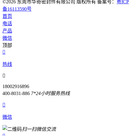
©2026 东莞市华奇密封件有限公司 版权所有 备案号：
粤ICP
备16113590号
首页
电话
产品
微信
顶部

热线

18002916896
400-8031-886
7*24小时服务热线

微信
扫一扫微信交流
