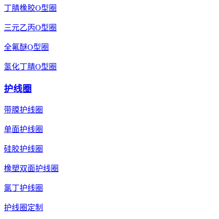
丁腈橡胶O型圈
三元乙丙O型圈
全氟醚O型圈
氢化丁腈O型圈
护线圈
带膜护线圈
单面护线圈
硅胶护线圈
橡塑双面护线圈
氯丁护线圈
护线圈定制