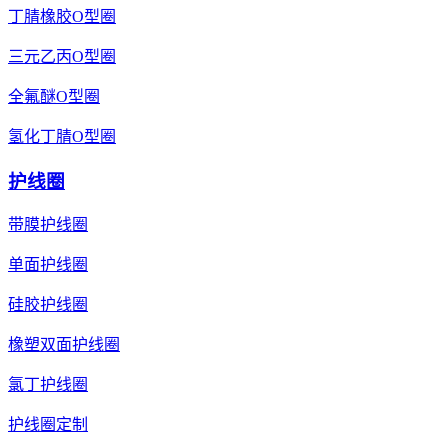
丁腈橡胶O型圈
三元乙丙O型圈
全氟醚O型圈
氢化丁腈O型圈
护线圈
带膜护线圈
单面护线圈
硅胶护线圈
橡塑双面护线圈
氯丁护线圈
护线圈定制