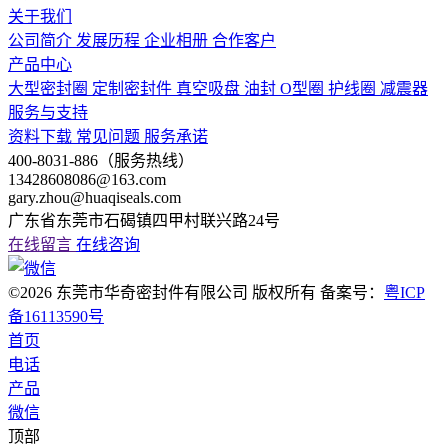
关于我们
公司简介
发展历程
企业相册
合作客户
产品中心
大型密封圈
定制密封件
真空吸盘
油封
O型圈
护线圈
减震器
服务与支持
资料下载
常见问题
服务承诺
400-8031-886（服务热线）
13428608086@163.com
gary.zhou@huaqiseals.com
广东省东莞市石碣镇四甲村联兴路24号
在线留言
在线咨询
©2026 东莞市华奇密封件有限公司 版权所有 备案号：
粤ICP
备16113590号
首页
电话
产品
微信
顶部