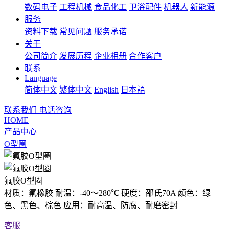
数码电子
工程机械
食品化工
卫浴配件
机器人
新能源
服务
资料下载
常见问题
服务承诺
关于
公司简介
发展历程
企业相册
合作客户
联系
Language
简体中文
繁体中文
English
日本語
联系我们
电话咨询
HOME
产品中心
O型圈
氟胶O型圈
材质：氟橡胶 耐温：-40～280℃ 硬度：邵氏70A 颜色：绿
色、黑色、棕色 应用：耐高温、防腐、耐磨密封
客服