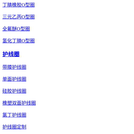
丁腈橡胶O型圈
三元乙丙O型圈
全氟醚O型圈
氢化丁腈O型圈
护线圈
带膜护线圈
单面护线圈
硅胶护线圈
橡塑双面护线圈
氯丁护线圈
护线圈定制