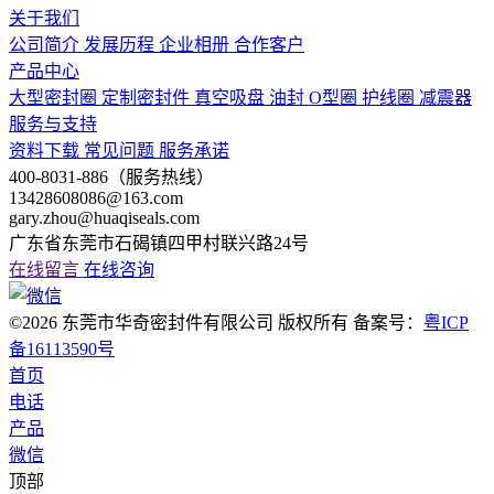
关于我们
公司简介
发展历程
企业相册
合作客户
产品中心
大型密封圈
定制密封件
真空吸盘
油封
O型圈
护线圈
减震器
服务与支持
资料下载
常见问题
服务承诺
400-8031-886（服务热线）
13428608086@163.com
gary.zhou@huaqiseals.com
广东省东莞市石碣镇四甲村联兴路24号
在线留言
在线咨询
©2026 东莞市华奇密封件有限公司 版权所有 备案号：
粤ICP
备16113590号
首页
电话
产品
微信
顶部