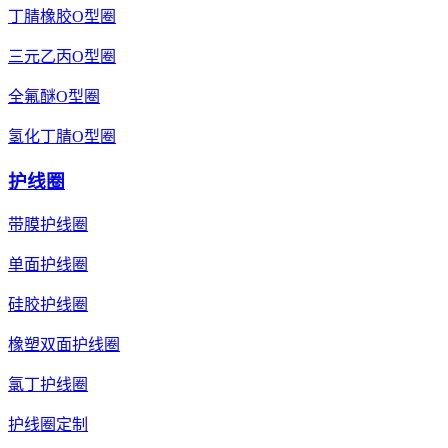
丁腈橡胶O型圈
三元乙丙O型圈
全氟醚O型圈
氢化丁腈O型圈
护线圈
带膜护线圈
单面护线圈
硅胶护线圈
橡塑双面护线圈
氯丁护线圈
护线圈定制