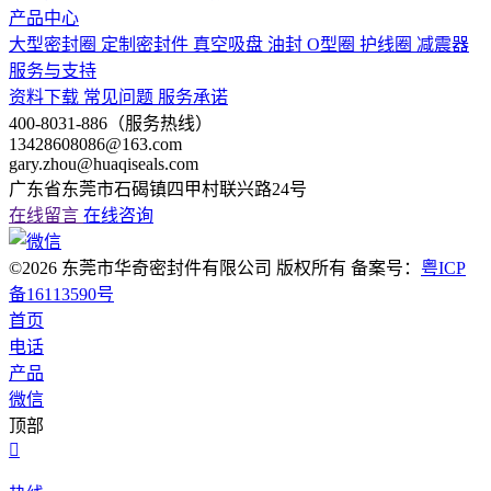
产品中心
大型密封圈
定制密封件
真空吸盘
油封
O型圈
护线圈
减震器
服务与支持
资料下载
常见问题
服务承诺
400-8031-886（服务热线）
13428608086@163.com
gary.zhou@huaqiseals.com
广东省东莞市石碣镇四甲村联兴路24号
在线留言
在线咨询
©2026 东莞市华奇密封件有限公司 版权所有 备案号：
粤ICP
备16113590号
首页
电话
产品
微信
顶部
