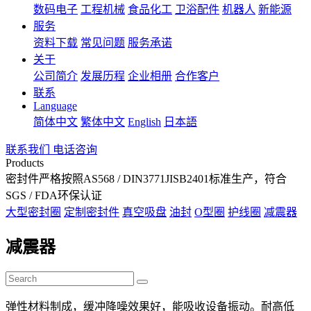
数码电子
工程机械
食品化工
卫浴配件
机器人
新能源
服务
资料下载
常见问题
服务承诺
关于
公司简介
发展历程
企业相册
合作客户
联系
Language
简体中文
繁体中文
English
日本語
联系我们
电话咨询
Products
密封件严格按照AS568 / DIN3771JISB2401标准生产，符合
SGS / FDA环保认证
大型密封圈
定制密封件
真空吸盘
油封
O型圈
护线圈
减震器
减震器
弹性材料制成，缓冲降噪效果好，能吸收设备振动。耐高低