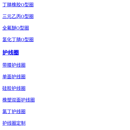
丁腈橡胶O型圈
三元乙丙O型圈
全氟醚O型圈
氢化丁腈O型圈
护线圈
带膜护线圈
单面护线圈
硅胶护线圈
橡塑双面护线圈
氯丁护线圈
护线圈定制