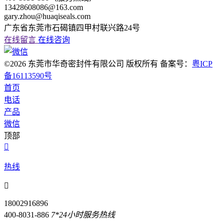
13428608086@163.com
gary.zhou@huaqiseals.com
广东省东莞市石碣镇四甲村联兴路24号
在线留言
在线咨询
©2026 东莞市华奇密封件有限公司 版权所有 备案号：
粤ICP
备16113590号
首页
电话
产品
微信
顶部

热线

18002916896
400-8031-886
7*24小时服务热线