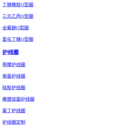
丁腈橡胶O型圈
三元乙丙O型圈
全氟醚O型圈
氢化丁腈O型圈
护线圈
带膜护线圈
单面护线圈
硅胶护线圈
橡塑双面护线圈
氯丁护线圈
护线圈定制