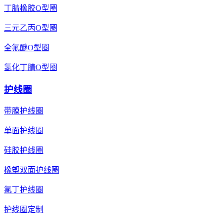
丁腈橡胶O型圈
三元乙丙O型圈
全氟醚O型圈
氢化丁腈O型圈
护线圈
带膜护线圈
单面护线圈
硅胶护线圈
橡塑双面护线圈
氯丁护线圈
护线圈定制