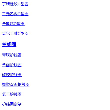
丁腈橡胶O型圈
三元乙丙O型圈
全氟醚O型圈
氢化丁腈O型圈
护线圈
带膜护线圈
单面护线圈
硅胶护线圈
橡塑双面护线圈
氯丁护线圈
护线圈定制