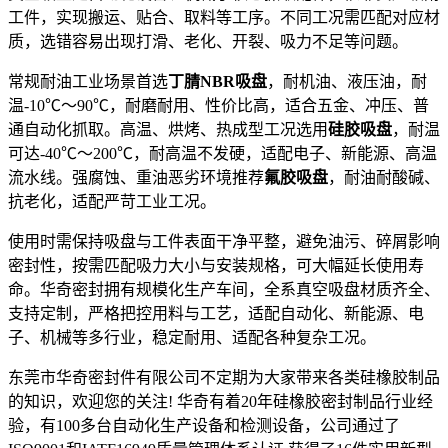
工件，实现搬运、贴合、取料等工序。不同工况需匹配对应材
质，选错容易出现打滑、老化、开裂、吸力不足等问题。
常规耐油工业场景首选
丁腈NBR吸盘
，耐机油、液压油，耐
温-10℃～90℃，耐磨耐用、性价比高，适合五金、冲压、普
通自动化抓取。高温、烘烤、热成型工况选用
硅胶吸盘
，耐温
可达-40℃～200℃，耐高温不发硬，适配电子、新能源、高温
流水线。强腐蚀、重油恶劣环境推荐
氟胶吸盘
，耐油耐酸碱、
抗老化，适配严苛工业工况。
使用时需保持吸盘与工件表面干净平整，避免油污、碎屑影响
密封性，按需匹配吸力大小与安装规格，可大幅延长使用寿
命。华奇密封拥有规模化生产车间，全系真空吸盘材质齐全、
支持定制，严格把控用料与工艺，适配自动化、新能源、电
子、机械等多行业，稳定耐用、适配各种复杂工况。
东莞市华奇密封件有限公司不定期为大家带来各类硅橡胶制品
的知识，欢迎您的关注! 华奇有着20年硅橡胶密封制品行业经
验，有100多台自动化生产设备和检测设备，公司通过了