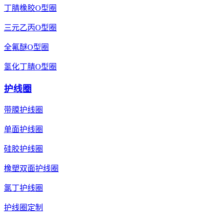
丁腈橡胶O型圈
三元乙丙O型圈
全氟醚O型圈
氢化丁腈O型圈
护线圈
带膜护线圈
单面护线圈
硅胶护线圈
橡塑双面护线圈
氯丁护线圈
护线圈定制