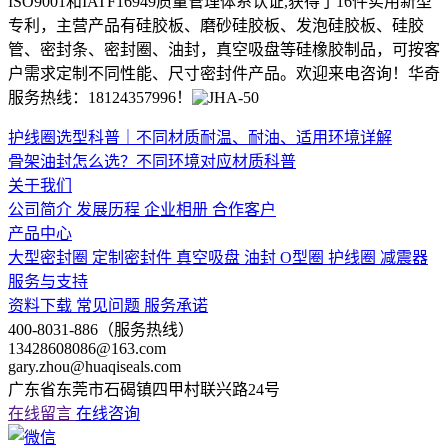
ISO9001和IATF16949质量管理体系认证,获得了16件实用新型
专利，主营产品有硅胶板、磨砂硅胶板、发泡硅胶板、硅胶
管、密封条、密封圈、油封，真空吸盘等硅橡胶制品，可按客
户需求定制不同性能、尺寸密封件产品。欢迎来电咨询！华奇
服务热线：18124357996！
护线圈选型科普｜不同材质耐温、耐油、适用环境详解
骨架油封怎么选？不同环境对应材质科普
关于我们
公司简介
发展历程
企业相册
合作客户
产品中心
大型密封圈
定制密封件
真空吸盘
油封
O型圈
护线圈
减震器
服务与支持
资料下载
常见问题
服务承诺
400-8031-886（服务热线）
13428608086@163.com
gary.zhou@huaqiseals.com
广东省东莞市石碣镇四甲村联兴路24号
在线留言
在线咨询