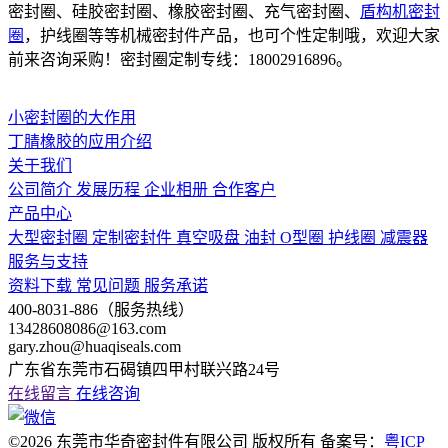
密封圈、硅胶密封圈、橡胶密封圈、充气密封圈、
盾构机密封
圈
，护线圈等等机械密封件产品，也可个性定制哦，欢迎大家
前来咨询采购！密封圈定制专线：18002916896。
小密封圈的大作用
丁腈橡胶的应用介绍
关于我们
公司简介
发展历程
企业相册
合作客户
产品中心
大型密封圈
定制密封件
真空吸盘
油封
O型圈
护线圈
减震器
服务与支持
资料下载
常见问题
服务承诺
400-8031-886（服务热线）
13428608086@163.com
gary.zhou@huaqiseals.com
广东省东莞市石碣镇四甲村联兴路24号
在线留言
在线咨询
©2026 东莞市华奇密封件有限公司 版权所有 备案号：
粤ICP