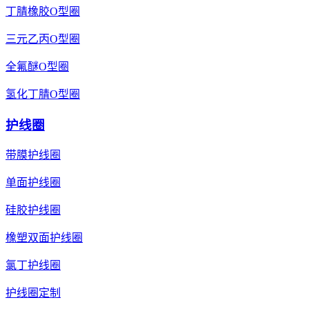
丁腈橡胶O型圈
三元乙丙O型圈
全氟醚O型圈
氢化丁腈O型圈
护线圈
带膜护线圈
单面护线圈
硅胶护线圈
橡塑双面护线圈
氯丁护线圈
护线圈定制