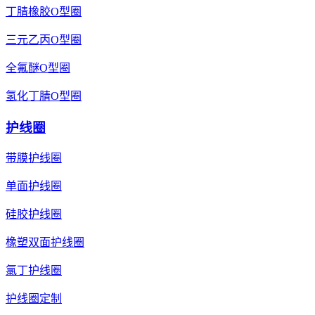
丁腈橡胶O型圈
三元乙丙O型圈
全氟醚O型圈
氢化丁腈O型圈
护线圈
带膜护线圈
单面护线圈
硅胶护线圈
橡塑双面护线圈
氯丁护线圈
护线圈定制