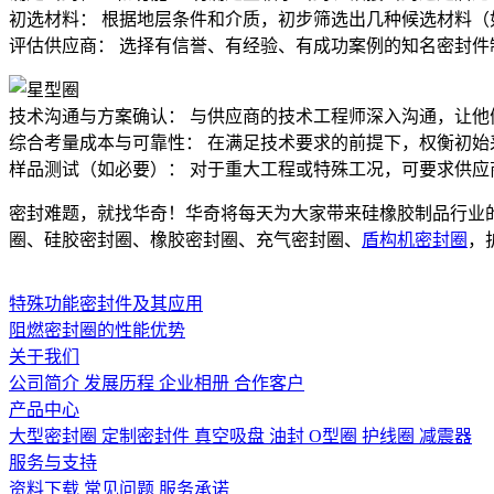
初选材料：​ 根据地层条件和介质，初步筛选出几种候选材料（如NB
评估供应商：​ 选择有信誉、有经验、有成功案例的知名密封件
技术沟通与方案确认：​ 与供应商的技术工程师深入沟通，让
综合考量成本与可靠性：​ 在满足技术要求的前提下，权衡初
样品测试（如必要）：​ 对于重大工程或特殊工况，可要求供
密封难题，就找华奇！华奇将每天为大家带来硅橡胶制品行业
圈、硅胶密封圈、橡胶密封圈、充气密封圈、
盾构机密封圈
，
特殊功能密封件及其应用
阻燃密封圈的性能优势
关于我们
公司简介
发展历程
企业相册
合作客户
产品中心
大型密封圈
定制密封件
真空吸盘
油封
O型圈
护线圈
减震器
服务与支持
资料下载
常见问题
服务承诺