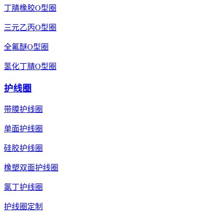
丁腈橡胶O型圈
三元乙丙O型圈
全氟醚O型圈
氢化丁腈O型圈
护线圈
带膜护线圈
单面护线圈
硅胶护线圈
橡塑双面护线圈
氯丁护线圈
护线圈定制