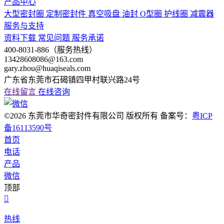
产品中心
大型密封圈
定制密封件
真空吸盘
油封
O型圈
护线圈
减震器
服务与支持
资料下载
常见问题
服务承诺
400-8031-886（服务热线）
13428608086@163.com
gary.zhou@huaqiseals.com
广东省东莞市石碣镇四甲村联兴路24号
在线留言
在线咨询
©2026 东莞市华奇密封件有限公司 版权所有 备案号：
粤ICP
备16113590号
首页
电话
产品
微信
顶部

热线