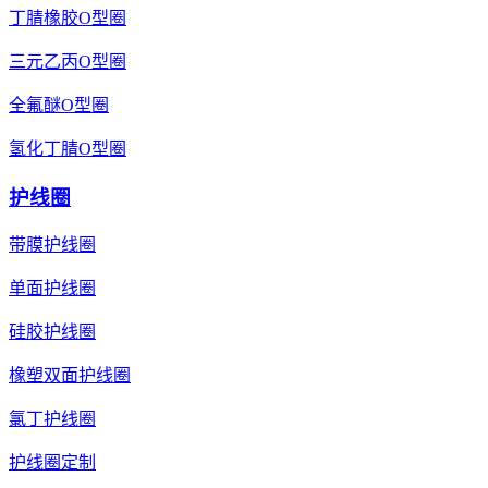
丁腈橡胶O型圈
三元乙丙O型圈
全氟醚O型圈
氢化丁腈O型圈
护线圈
带膜护线圈
单面护线圈
硅胶护线圈
橡塑双面护线圈
氯丁护线圈
护线圈定制