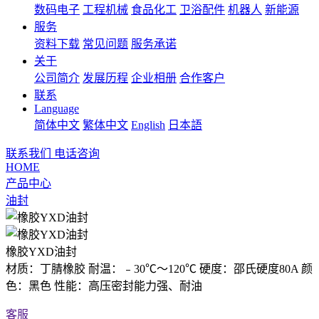
数码电子
工程机械
食品化工
卫浴配件
机器人
新能源
服务
资料下载
常见问题
服务承诺
关于
公司简介
发展历程
企业相册
合作客户
联系
Language
简体中文
繁体中文
English
日本語
联系我们
电话咨询
HOME
产品中心
油封
橡胶YXD油封
材质：丁腈橡胶 耐温：﹣30℃～120℃ 硬度：邵氏硬度80A 颜
色：黑色 性能：高压密封能力强、耐油
客服