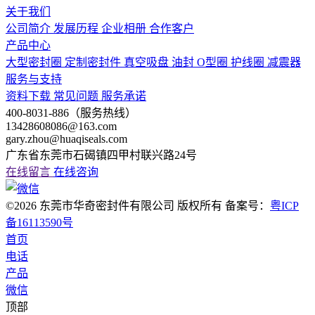
关于我们
公司简介
发展历程
企业相册
合作客户
产品中心
大型密封圈
定制密封件
真空吸盘
油封
O型圈
护线圈
减震器
服务与支持
资料下载
常见问题
服务承诺
400-8031-886（服务热线）
13428608086@163.com
gary.zhou@huaqiseals.com
广东省东莞市石碣镇四甲村联兴路24号
在线留言
在线咨询
©2026 东莞市华奇密封件有限公司 版权所有 备案号：
粤ICP
备16113590号
首页
电话
产品
微信
顶部