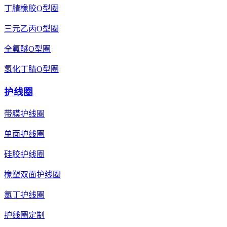
丁腈橡胶O型圈
三元乙丙O型圈
全氟醚O型圈
氢化丁腈O型圈
护线圈
带膜护线圈
单面护线圈
硅胶护线圈
橡塑双面护线圈
氯丁护线圈
护线圈定制