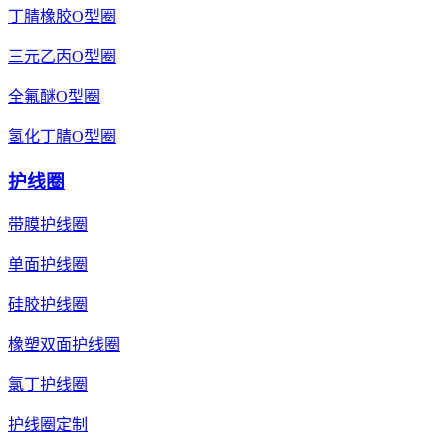
丁腈橡胶O型圈
三元乙丙O型圈
全氟醚O型圈
氢化丁腈O型圈
护线圈
带膜护线圈
单面护线圈
硅胶护线圈
橡塑双面护线圈
氯丁护线圈
护线圈定制